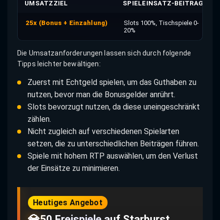
UMSATZZIEL
SPIELEINSATZ-BEITRAG
25x (Bonus + Einzahlung)
Slots 100%, Tischspiele 0-
20%
Die Umsatzanforderungen lassen sich durch folgende
Tipps leichter bewältigen:
Zuerst mit Echtgeld spielen, um das Guthaben zu
nutzen, bevor man die Bonusgelder anrührt.
Slots bevorzugt nutzen, da diese uneingeschränkt
zählen.
Nicht zugleich auf verschiedenen Spielarten
setzen, die zu unterschiedlichen Beiträgen führen.
Spiele mit hohem RTP auswählen, um den Verlust
der Einsätze zu minimieren.
Heutiges Angebot
💎
50 Freispiele auf Starburst