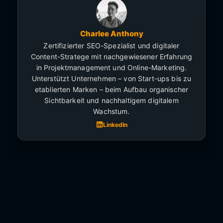
Charlee Anthony
Zertifizierter SEO-Spezialist und digitaler
Content-Stratege mit nachgewiesener Erfahrung
in Projektmanagement und Online-Marketing.
Unterstützt Unternehmen – von Start-ups bis zu
etablierten Marken – beim Aufbau organischer
Sichtbarkeit und nachhaltigem digitalem
Wachstum.
LinkedIn