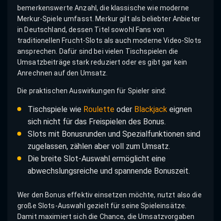
bemerkenswerte Anzahl, die klassische wie moderne
Merkur-Spiele umfasst. Merkur gilt als beliebter Anbieter
in Deutschland, dessen Titel sowohl Fans von
traditionellen Frucht-Slots als auch moderne Video-Slots
ansprechen. Dafür sind bei vielen Tischspielen die
Umsatzbeiträge stark reduziert oder es gibt gar kein
Anrechnen auf den Umsatz.
Die praktischen Auswirkungen für Spieler sind:
Tischspiele wie
Roulette
oder
Blackjack
eignen
sich nicht für das Freispielen des Bonus.
Slots mit Bonusrunden und Spezialfunktionen sind
zugelassen, zählen aber voll zum Umsatz.
Die breite Slot-Auswahl ermöglicht eine
abwechslungsreiche und spannende Bonuszeit.
Wer den Bonus effektiv einsetzen möchte, nutzt also die
große Slots-Auswahl gezielt für seine Spieleinsätze.
Damit maximiert sich die Chance, die Umsatzvorgaben