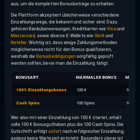
aus, um die kompletten Bonusbeträge zu erhalten.
Die Plattform akzeptiert üblicherweise verschiedene
Einzahlungswege, die bekannt und sicher sind. Dazu
gehören Banküberweisungen, Kreditkarten wie
Visa
und
Mastercard
, sowie diverse E-Wallets wie
Skrill
und
Neteller
. Wichtig ist, dass einige Zahlungsmethoden
möglicherweise nicht für den Bonus qualifizieren,
weshalb die
Bonusbedingungen
sorgfältig geprüft
werden sollten, bevor man die Einzahlung tätigt.
BONUSART
MAXIMALER BONUS
MINDE
100% Einzahlungsbonus
100 €
10 €
Cash Spins
100 Spins
10 €
Wer also mit einer Einzahlung von 100 € startet, erhält
volle 100 € Bonusguthaben plus die 100 Cash Spins. Die
Gutschrift erfolgt
sofort
nach erfolgreicher Einzahlung,
sodass keine Wartezeit entsteht. Besonders clever ist