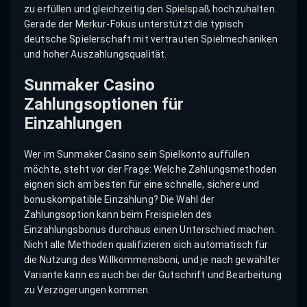
zu erfüllen und gleichzeitig den Spielspaß hochzuhalten.
Gerade der Merkur-Fokus unterstützt die typisch
deutsche Spielerschaft mit vertrauten Spielmechaniken
und hoher Auszahlungsqualität.
Sunmaker Casino
Zahlungsoptionen für
Einzahlungen
Wer im Sunmaker Casino sein Spielkonto auffüllen
möchte, steht vor der Frage: Welche Zahlungsmethoden
eignen sich am besten für eine schnelle, sichere und
bonuskompatible Einzahlung? Die Wahl der
Zahlungsoption kann beim Freispielen des
Einzahlungsbonus durchaus einen Unterschied machen.
Nicht alle Methoden qualifizieren sich automatisch für
die Nutzung des Willkommensboni, und je nach gewählter
Variante kann es auch bei der Gutschrift und Bearbeitung
zu Verzögerungen kommen.