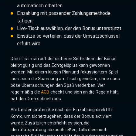
automatisch erhalten.
Einzahlung mit passender Zahlungsmethode
tätigen.
Live-Tisch auswählen, der den Bonus unterstützt.
Einsätze so verteilen, dass der Umsatzschlüssel
erfüllt wird.
Damit ist man auf der sicheren Seite, denn der Bonus
bleibt gültig und das Echtgeldplus kann gewonnen
werden. Mit einem klugen Plan und fokussiertem Spiel
lässt sich die Spannung am Tisch genießen, ohne dass
böse Überraschungen den Spaß verderben. Wer
regelmäßig die
AGB
checkt und sich an die Regeln hält,
hat den Dreh schnell raus.
Am besten prüfen Sie nach der Einzahlung direkt Ihr
Konto, um sicherzugehen, dass der Bonus aktiviert
wurde. Zusätzlich empfiehlt es sich, die
Identitätsprüfung abzuschließen, falls dies noch