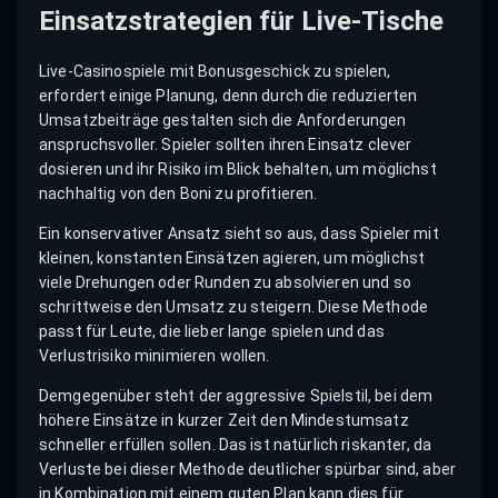
Einsatzstrategien für Live-Tische
Live-Casinospiele mit Bonusgeschick zu spielen,
erfordert einige Planung, denn durch die reduzierten
Umsatzbeiträge gestalten sich die Anforderungen
anspruchsvoller. Spieler sollten ihren Einsatz clever
dosieren und ihr Risiko im Blick behalten, um möglichst
nachhaltig von den Boni zu profitieren.
Ein konservativer Ansatz sieht so aus, dass Spieler mit
kleinen, konstanten Einsätzen agieren, um möglichst
viele Drehungen oder Runden zu absolvieren und so
schrittweise den Umsatz zu steigern. Diese Methode
passt für Leute, die lieber lange spielen und das
Verlustrisiko minimieren wollen.
Demgegenüber steht der aggressive Spielstil, bei dem
höhere Einsätze in kurzer Zeit den Mindestumsatz
schneller erfüllen sollen. Das ist natürlich riskanter, da
Verluste bei dieser Methode deutlicher spürbar sind, aber
in Kombination mit einem guten Plan kann dies für