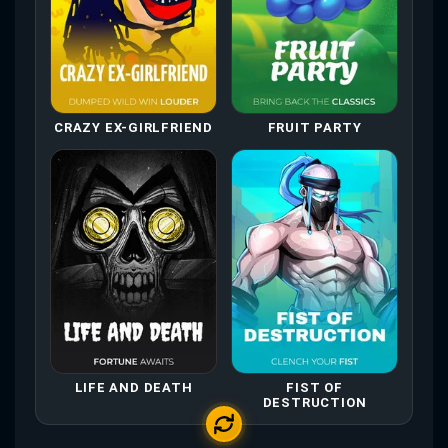
CRAZY EX-GIRLFRIEND
FRUIT PARTY
LIFE AND DEATH
FIST OF
DESTRUCTION