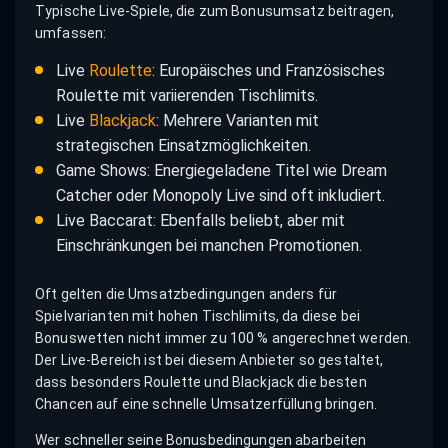
Typische Live-Spiele, die zum Bonusumsatz beitragen,
umfassen:
Live
Roulette
: Europäisches und Französisches
Roulette mit variierenden Tischlimits.
Live
Blackjack
: Mehrere Varianten mit
strategischen Einsatzmöglichkeiten.
Game Shows: Energiegeladene Titel wie Dream
Catcher oder Monopoly Live sind oft inkludiert.
Live Baccarat: Ebenfalls beliebt, aber mit
Einschränkungen bei manchen Promotionen.
Oft gelten die Umsatzbedingungen anders für
Spielvarianten mit hohen Tischlimits, da diese bei
Bonuswetten nicht immer zu 100 % angerechnet werden.
Der Live-Bereich ist bei diesem Anbieter so gestaltet,
dass besonders Roulette und Blackjack die besten
Chancen auf eine schnelle Umsatzerfüllung bringen.
Wer schneller seine Bonusbedingungen abarbeiten