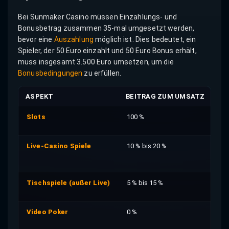
Bei Sunmaker Casino müssen Einzahlungs- und
Bonusbetrag zusammen 35-mal umgesetzt werden,
bevor eine
Auszahlung
möglich ist. Dies bedeutet, ein
Spieler, der 50 Euro einzahlt und 50 Euro Bonus erhält,
muss insgesamt 3.500 Euro umsetzen, um die
Bonusbedingungen
zu erfüllen.
ASPEKT
BEITRAG ZUM UMSATZ
AU
Slots
100 %
Er
da 
Live-Casino Spiele
10 % bis 20 %
La
we
Spi
Tischspiele (außer Live)
5 % bis 15 %
Se
ide
Video Poker
0 %
Spi
Um