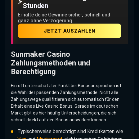
⚡
Stunden
Erhalte deine Gewinne sicher, schnell und
ganz ohne Verzögerung.
JETZT AUSZAHLEN
Sunmaker Casino
Zahlungsmethoden und
Berechtigung
Ein oft unterschätzter Punkt bei Bonusansprüchen ist
die Wahl der passenden Zahlungsmethode. Nicht alle
Zahlungswege qualifizieren sich automatisch für den
Erhalt eines Live Casino Bonus. Gerade im deutschen
Markt gibt es hier häufig Unterscheidungen, die sich
schnell direkt auf den Bonus auswirken können.
Typischerweise berechtigt sind Kreditkarten wie