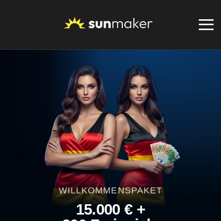
WILLKOMMENSPAKET
15.000 € +