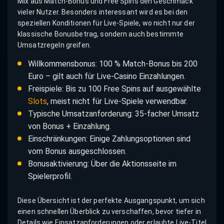
Mix aus Match-Bonus und Free Spins den Geschmack
vieler Nutzer. Besonders interessant wird es bei den
speziellen Konditionen für Live-Spiele, wo nicht nur der
klassische Bonusbetrag, sondern auch bestimmte
Umsatzregeln greifen.
Willkommensbonus: 100 % Match-Bonus bis 200
Euro – gilt auch für Live-Casino Einzahlungen.
Freispiele: Bis zu 100 Free Spins auf ausgewählte
Slots
, meist nicht für Live-Spiele verwendbar.
Typische Umsatzanforderung: 35-facher Umsatz
von Bonus + Einzahlung.
Einschränkungen: Einige Zahlungsoptionen sind
vom Bonus ausgeschlossen.
Bonusaktivierung: Über die Aktionsseite im
Spielerprofil.
Diese Übersicht ist der perfekte Ausgangspunkt, um sich
einen schnellen Überblick zu verschaffen, bevor tiefer in
Details wie Einsatzanforderungen oder erlaubte Live-Titel