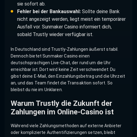
sie sofort ab.
Fehler bei der Bankauswahl:
Sollte deine Bank
nicht angezeigt werden, liegt meist ein temporärer
Ausfall vor. Sunmaker Casino informiert dich,
sobald Trustly wieder verfügbar ist.
In Deutschland sind Trustly-Zahlungen äußerst stabil.
Dennoch bietet Sunmaker Casino einen
deutschsprachigen Live-Chat, der rund um die Uhr
erreichbar ist. Dort wird keine Zeit verschwendet: Du
gibst deine E-Mail, den Einzahlungsbetrag und die Uhrzeit
an, und das Team findet die Transaktion sofort. So
bleibst du nie im Unklaren.
Warum Trustly die Zukunft der
Zahlungen im Online-Casino ist
Während viele Zahlungsmethoden auf externe Anbieter
oder komplizierte Authentifizierungen setzen, bleibt