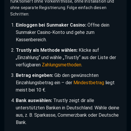
funktioniert ohne Vorkenntnisse, ohne Installation und
ohne separate Registrierung. Folge einfach diesen
Schritten:
Einloggen bei Sunmaker Casino:
Öffne dein
Sunmaker Casino-Konto und gehe zum
Kassenbereich.
Trustly als Methode wählen:
Klicke auf
„Einzahlung“ und wähle „Trustly“ aus der Liste der
verfügbaren
Zahlungsmethoden
.
Betrag eingeben:
Gib den gewünschten
Einzahlungsbetrag ein – der
Mindestbetrag
liegt
meist bei 10 €.
Bank auswählen:
Trustly zeigt dir alle
unterstützten Banken in Deutschland. Wähle deine
aus, z. B. Sparkasse, Commerzbank oder Deutsche
Bank.