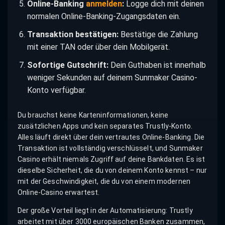
Online-Banking
anmelden
:
Logge dich mit deinen
normalen Online-Banking-Zugangsdaten ein.
Transaktion bestätigen:
Bestätige die Zahlung
mit einer TAN oder über dein Mobilgerät.
Sofortige Gutschrift:
Dein Guthaben ist innerhalb
weniger Sekunden auf deinem Sunmaker Casino-
Konto verfügbar.
Du brauchst keine Karteninformationen, keine
zusätzlichen Apps und kein separates Trustly-Konto.
Alles läuft direkt über dein vertrautes Online-Banking. Die
Transaktion ist vollständig verschlüsselt, und Sunmaker
Casino erhält niemals Zugriff auf deine Bankdaten. Es ist
dieselbe Sicherheit, die du von deinem Konto kennst – nur
mit der Geschwindigkeit, die du von einem modernen
Online-Casino erwartest.
Der große Vorteil liegt in der Automatisierung: Trustly
arbeitet mit über 3000 europäischen Banken zusammen,