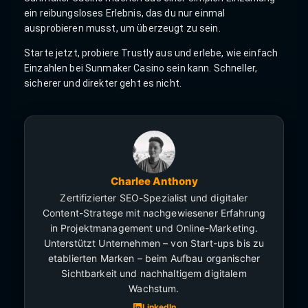
ein reibungsloses Erlebnis, das du nur einmal
ausprobieren musst, um überzeugt zu sein.
Starte jetzt, probiere Trustly aus und erlebe, wie einfach
Einzahlen bei Sunmaker Casino sein kann. Schneller,
sicherer und direkter geht es nicht.
Charlee Anthony
Zertifizierter SEO-Spezialist und digitaler
Content-Stratege mit nachgewiesener Erfahrung
in Projektmanagement und Online-Marketing.
Unterstützt Unternehmen – von Start-ups bis zu
etablierten Marken – beim Aufbau organischer
Sichtbarkeit und nachhaltigem digitalem
Wachstum.
LinkedIn