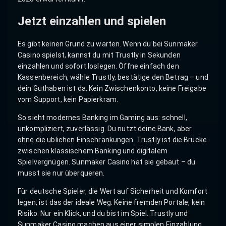
Jetzt einzahlen und spielen
Es gibt keinen Grund zu warten. Wenn du bei Sunmaker
Casino spielst, kannst du mit Trustly in Sekunden
einzahlen und sofort loslegen. Öffne einfach den
Kassenbereich, wähle Trustly, bestätige den Betrag – und
dein Guthaben ist da. Kein Zwischenkonto, keine Freigabe
vom Support, kein Papierkram.
So sieht modernes Banking im Gaming aus: schnell,
unkompliziert, zuverlässig. Du nutzt deine Bank, aber
ohne die üblichen Einschränkungen. Trustly ist die Brücke
zwischen klassischem Banking und digitalem
Spielvergnügen. Sunmaker Casino hat sie gebaut – du
musst sie nur überqueren.
Für deutsche Spieler, die Wert auf Sicherheit und Komfort
legen, ist das der ideale Weg. Keine fremden Portale, kein
Risiko. Nur ein Klick, und du bist im Spiel. Trustly und
Sunmaker Casino machen aus einer simplen Einzahlung