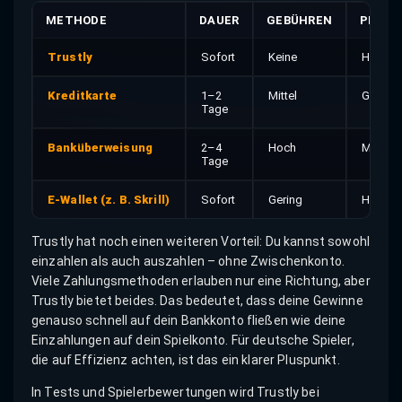
METHODE
DAUER
GEBÜHREN
PRIVA
Trustly
Sofort
Keine
Hoch
Kreditkarte
1–2
Mittel
Gering
Tage
Banküberweisung
2–4
Hoch
Mittel
Tage
E-Wallet (z. B.
Skrill
)
Sofort
Gering
Hoch
Trustly hat noch einen weiteren Vorteil: Du kannst sowohl
einzahlen als auch auszahlen – ohne Zwischenkonto.
Viele Zahlungsmethoden erlauben nur eine Richtung, aber
Trustly bietet beides. Das bedeutet, dass deine Gewinne
genauso schnell auf dein Bankkonto fließen wie deine
Einzahlungen auf dein Spielkonto. Für deutsche Spieler,
die auf Effizienz achten, ist das ein klarer Pluspunkt.
In Tests und Spielerbewertungen wird Trustly bei