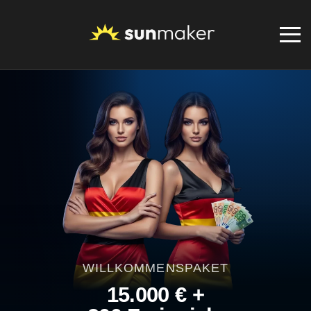
WILLKOMMENSPAKET
15.000 € +