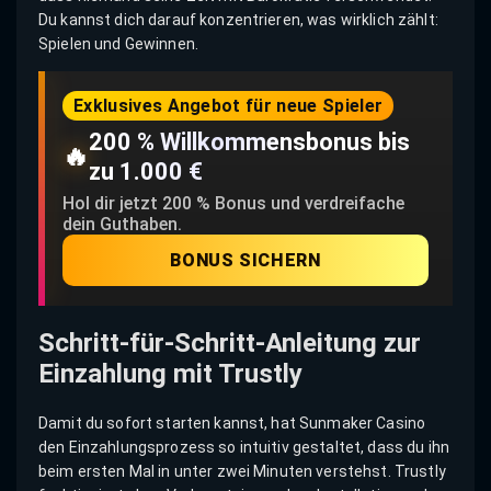
Du kannst dich darauf konzentrieren, was wirklich zählt:
Spielen und Gewinnen.
Exklusives Angebot für neue Spieler
200 % Willkommensbonus bis
🔥
zu 1.000 €
Hol dir jetzt 200 % Bonus und verdreifache
dein Guthaben.
BONUS SICHERN
Schritt-für-Schritt-Anleitung zur
Einzahlung mit Trustly
Damit du sofort starten kannst, hat Sunmaker Casino
den Einzahlungsprozess so intuitiv gestaltet, dass du ihn
beim ersten Mal in unter zwei Minuten verstehst. Trustly