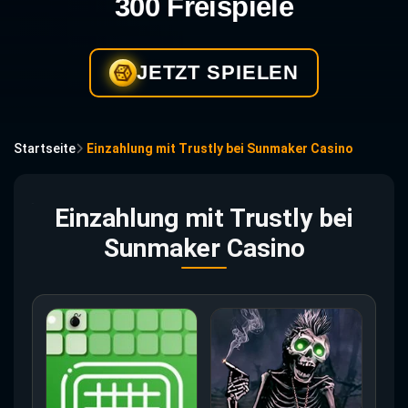
300 Freispiele
JETZT SPIELEN
Startseite
Einzahlung mit Trustly bei Sunmaker Casino
Einzahlung mit Trustly bei
Sunmaker Casino