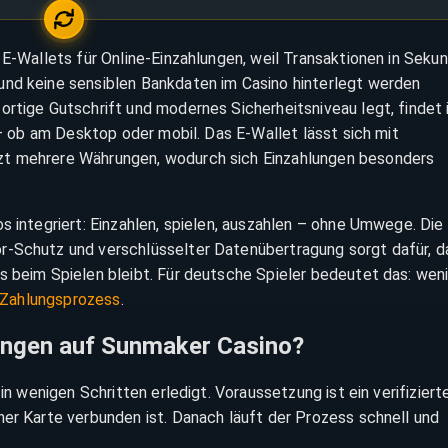
 E-Wallets für Online-Einzahlungen, weil Transaktionen in Seku
und keine sensiblen Bankdaten im Casino hinterlegt werden
ortige Gutschrift und modernes Sicherheitsniveau legt, findet 
g – ob am Desktop oder mobil. Das E-Wallet lässt sich mit
zt mehrere Währungen, wodurch sich Einzahlungen besonders
os integriert: Einzahlen, spielen, auszahlen – ohne Umwege. Die
r-Schutz und verschlüsselter Datenübertragung sorgt dafür, d
s beim Spielen bleibt. Für deutsche Spieler bedeutet das: wen
Zahlungsprozess
.
hlungen auf Sunmaker Casino?
 in wenigen Schritten erledigt. Voraussetzung ist ein verifiziert
ner Karte verbunden ist. Danach läuft der Prozess schnell und