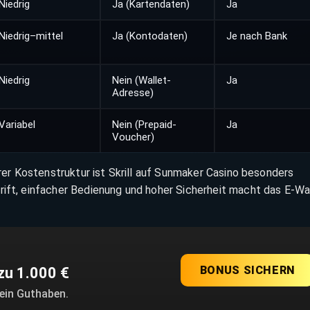
Niedrig
Ja (Kartendaten)
Ja
Niedrig–mittel
Ja (Kontodaten)
Je nach Bank
Niedrig
Nein (Wallet-
Ja
Adresse)
Variabel
Nein (Prepaid-
Ja
Voucher)
arer Kostenstruktur ist Skrill auf Sunmaker Casino besonders
rift, einfacher Bedienung und hoher Sicherheit macht das E-Wa
BONUS SICHERN
zu 1.000 €
dein Guthaben.