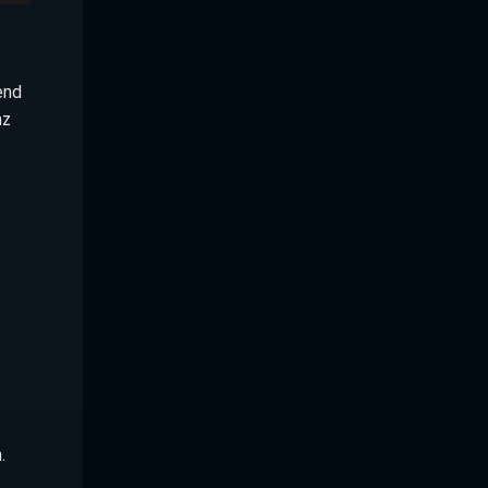
end
nz
.