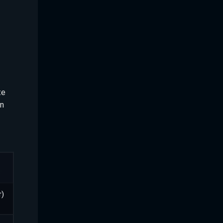
te
en
r)