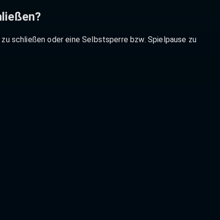
hließen?
zu schließen oder eine Selbstsperre bzw. Spielpause zu