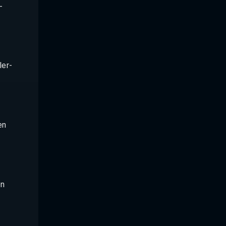
-
ler-
en
en