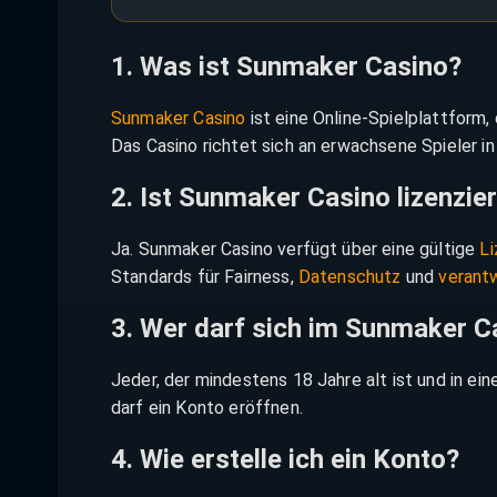
1. Was ist Sunmaker Casino?
Sunmaker Casino
ist eine Online-Spielplattform,
Das Casino richtet sich an erwachsene Spieler i
2. Ist Sunmaker Casino lizenzie
Ja. Sunmaker Casino verfügt über eine gültige
Li
Standards für Fairness,
Datenschutz
und
verant
3. Wer darf sich im Sunmaker Ca
Jeder, der mindestens 18 Jahre alt ist und in ei
darf ein Konto eröffnen.
4. Wie erstelle ich ein Konto?