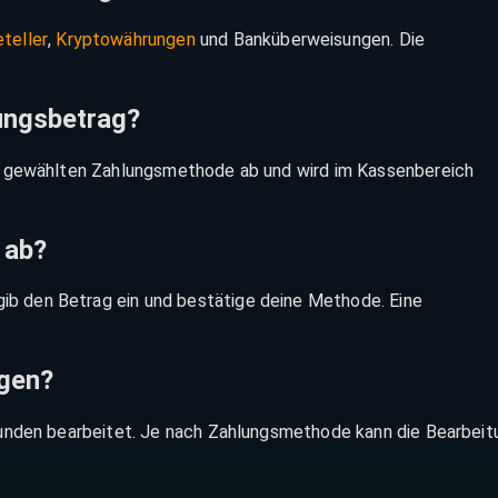
teller
,
Kryptowährungen
und Banküberweisungen. Die
lungsbetrag?
r gewählten Zahlungsmethode ab und wird im Kassenbereich
 ab?
 gib den Betrag ein und bestätige deine Methode. Eine
ngen?
tunden bearbeitet. Je nach Zahlungsmethode kann die Bearbeit