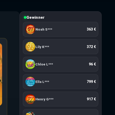
Gewinner
363 €
Noah S***
372 €
Lily K***
96 €
Chloe L***
799 €
Ella L***
917 €
Henry G***
F