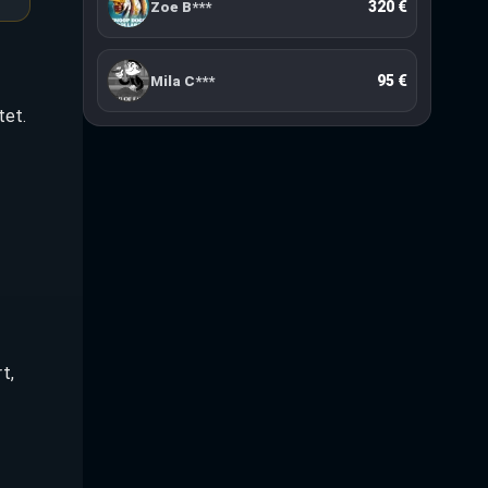
320 €
Zoe B***
95 €
Mila C***
tet.
t,