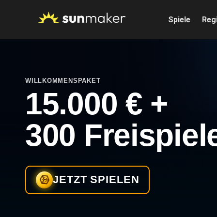
Spiele
Reg
WILLKOMMENSPAKET
15.000 € +
300 Freispiel
JETZT SPIELEN