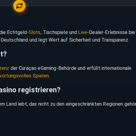
 die Echtgeld-
Slots
, Tischspiele und
Live
-Dealer-Erlebnisse bie
n Deutschland und legt Wert auf Sicherheit und Transparenz.
rt?
zenz
der Curaçao eGaming-Behörde und erfüllt internationale
wortungsvolles Spielen
.
sino registrieren?
nem Land lebt, das nicht zu den eingeschränkten Regionen gehör