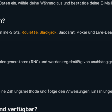
 Daten ein, wähle deine Währung aus und bestätige deine E-Mail
n?
nline-Slots,
Roulette
,
Blackjack
, Baccarat, Poker und Live-Dea
ahlengeneratoren (RNG) und werden regelmäßig von unabhängig
 eine Zahlungsmethode und folge den Anweisungen. Einzahlung
nd verfügbar?