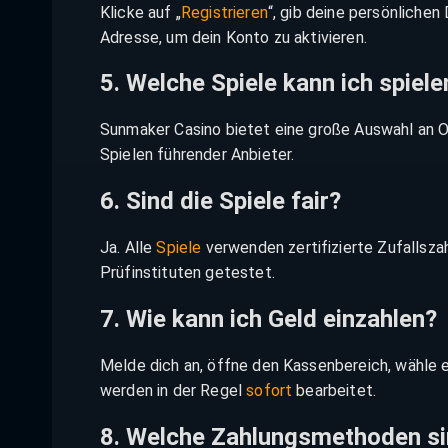
Klicke auf „
Registrieren
“, gib deine persönlichen
Adresse, um dein Konto zu aktivieren.
5. Welche Spiele kann ich spiele
Sunmaker Casino bietet eine große Auswahl an O
Spielen führender Anbieter.
6. Sind die Spiele fair?
Ja. Alle
Spiele
verwenden zertifizierte Zufallsz
Prüfinstituten getestet.
7. Wie kann ich Geld einzahlen?
Melde dich an, öffne den Kassenbereich, wähle
werden in der Regel
sofort
bearbeitet.
8. Welche Zahlungsmethoden si