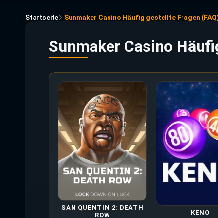
Startseite
Sunmaker Casino Häufig gestellte Fragen (FAQ
Sunmaker Casino Häufig
SAN QUENTIN 2: DEATH
KENO
ROW