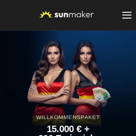
WILLKOMMENSPAKET
15.000 € +