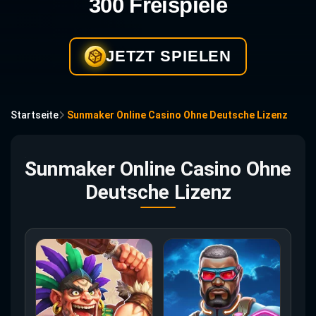
300 Freispiele
JETZT SPIELEN
Startseite
Sunmaker Online Casino Ohne Deutsche Lizenz
Sunmaker Online Casino Ohne
Deutsche Lizenz