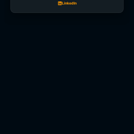
LinkedIn