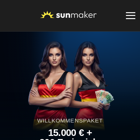
WILLKOMMENSPAKET
15.000 € +