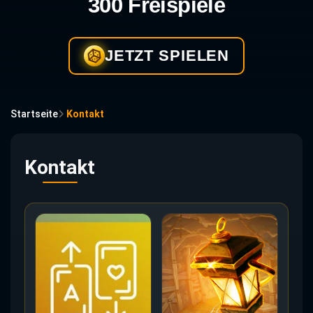
300 Freispiele
JETZT SPIELEN
Startseite
Kontakt
Kontakt