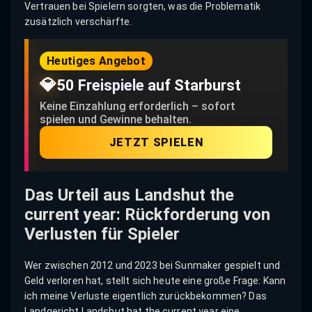
Vertrauen bei Spielern sorgten, was die Problematik
zusätzlich verschärfte.
Heutiges Angebot
💎
50 Freispiele auf Starburst
Keine Einzahlung erforderlich – sofort
spielen und Gewinne behalten.
JETZT SPIELEN
Das Urteil aus Landshut the
current year: Rückforderung von
Verlusten für Spieler
Wer zwischen 2012 und 2023 bei Sunmaker gespielt und
Geld verloren hat, stellt sich heute eine große Frage: Kann
ich meine Verluste eigentlich zurückbekommen? Das
Landgericht Landshut hat the current year eine