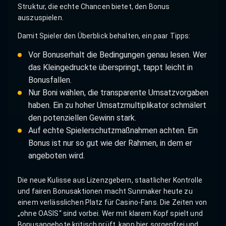
Struktur, die echte Chancen bietet, den Bonus
auszuspielen.
Damit Spieler den Überblick behalten, ein paar Tipps:
Vor Bonuserhalt die Bedingungen genau lesen. Wer
das Kleingedruckte überspringt, tappt leicht in
Bonusfallen.
Nur Boni wählen, die transparente Umsatzvorgaben
haben. Ein zu hoher Umsatzmultiplikator schmälert
den potenziellen Gewinn stark.
Auf echte Spielerschutzmaßnahmen achten. Ein
Bonus ist nur so gut wie der Rahmen, in dem er
angeboten wird.
Die neue Kulisse aus Lizenzgebern, staatlicher Kontrolle
und fairen Bonusaktionen macht Sunmaker heute zu
einem verlässlichen Platz für Casino-Fans. Die Zeiten von
„ohne OASIS“ sind vorbei. Wer mit klarem Kopf spielt und
Bonusangebote kritisch prüft, kann hier sorgenfrei und