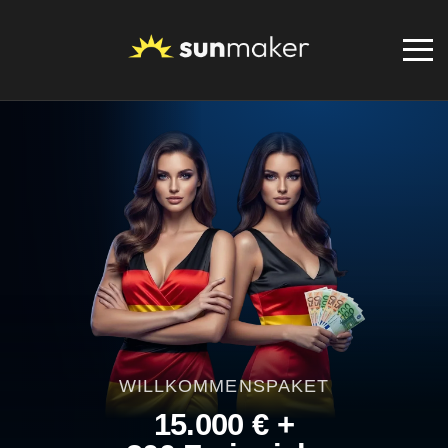
WILLKOMMENSPAKET
15.000 € +