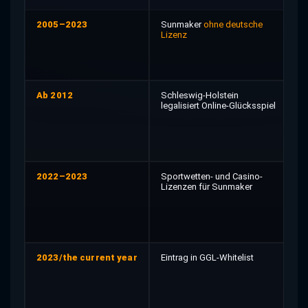
2005–2023
Sunmaker
ohne deutsche
G
Lizenz
k
V
h
R
Ab 2012
Schleswig-Holstein
S
legalisiert Online-Glücksspiel
L
S
k
R
g
2022–2023
Sportwetten- und Casino-
E
Lizenzen für Sunmaker
d
L
s
S
g
2023/the current year
Eintrag in GGL-Whitelist
V
R
e
k
f